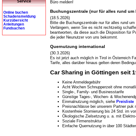
Service
Büro melden!
Buchungszentrale (nur für alles rund u
Online buchen
Schadensmeldung
(18.5.2026)
Kurzübersicht
Bitte die Buchungszentrale nur für alles rund 
Anleitungen
Verlängern, wenn Sie es nicht rechtzeitig schaf
Fundsachen
beantworten, da diese auch die Disposition für P
die jeder Neunutzer von uns bekommt.
Quernutzung international
(30.3.2026)
Es ist jetzt auch möglich in Tirol in Österreich
Tarife, alles darüber hinaus gelten deren Bedingu
Car Sharing in Göttingen seit 
Keine Anmeldegebühr
Acht Wochen Schnupperzeit ohne monatli
Single-, Family- und Businesstarife
Günstige Tages-, Wochen- & Wochenend
Einmalnutzung möglich, siehe
Preisliste
Preisnachlässe bei unserem Partner puk 
Kostenfreie Stornierung bis 24 Std. im vor
Ökologische Zielsetzung u. a. mit Elektr
Soziale Firmenstruktur
Einfache Quernutzung in über 100 Städten