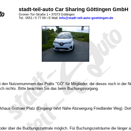
stadt-teil-auto Car Sharing Göttingen GmbH
Groner-Tor-Straße 1 • 37073 Göttingen
Tel.: 0551 / 5 77 69 • E-Mail:
info@stadt-teil-auto-goettingen.de
bei den Nutzernummern das Präfix "GÖ" für Mitglieder, die dieses noch in der
ch nichts. Bitte beachten Sie das beim Buchungsvorgang.
rkhaus Gothaer Platz (Eingang/-fahrt Nähe Abzweigung Friedländer Weg). Dor
oder über die Buchungszentrale möglich. Für Buchungszeiträume die länger a