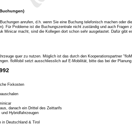
m Buchungen)
um Buchungen anrufen, d.h. wenn Sie eine Buchung telefonisch machen oder d
fen). Für Probleme ist die Buchungszentrale nicht zuständig und auch Fragen
uk Minicar macht, sind die Kollegen dort schon sehr ausgelastet. Dafür gibt es
 Fahrzeuge quer zu nutzen. Möglich ist das durch den Kooperationspartner "flo
ngen. floMobil setzt ausschliesslich auf E-Mobilität, bitte das bei der Planung
1992
che Fixkosten
pauschalen
minicar
aus, danach ein Drittel des Zeittarifs
o- und Hybridfahrzeugen
 in Deutschland & Tirol