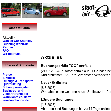
stadt-teil-auto
•
Aktuell
Was ist Car Sharing?
Buchungszentrale
Partner
FAQ
Wir über uns
Aktuelles
Preise & Angebote
Buchungspräfix "GÖ" entfällt
(21.07.2026) Ab sofort entfällt aus IT-Gründen 
Preise
Nutzernummer 133-1 etc. Ansonsten verändert si
E-Mobile
Umzüge & Transporte
Neuer Stellplatz
Quernutzung
Schnupperangebot
(8.6.2026)
Business- und
Wir haben einen weiteren neuen Stellplatz im Pa
Vielfahrerangebot
Wann lohnt es sich?
Längere Buchungen
Werden Sie Kunde
(1.6.2026)
Ab sofort sind Buchungen bis zu 14 Tage online 