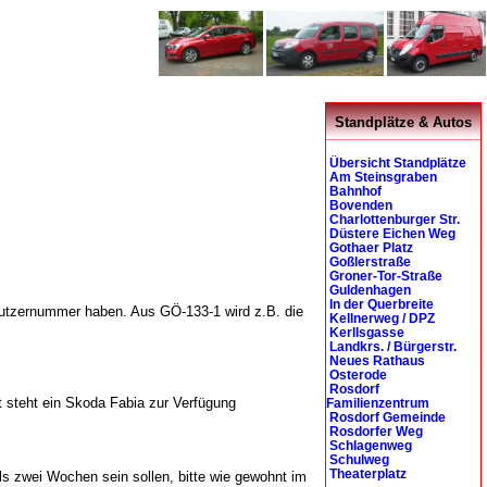
Standplätze & Autos
Übersicht Standplätze
Am Steinsgraben
Bahnhof
Bovenden
Charlottenburger Str.
Düstere Eichen Weg
Gothaer Platz
Goßlerstraße
Groner-Tor-Straße
Guldenhagen
In der Querbreite
 Nutzernummer haben. Aus GÖ-133-1 wird z.B. die
Kellnerweg / DPZ
Kerllsgasse
Landkrs. / Bürgerstr.
Neues Rathaus
Osterode
Rosdorf
t steht ein Skoda Fabia zur Verfügung
Familienzentrum
Rosdorf Gemeinde
Rosdorfer Weg
Schlagenweg
Schulweg
Theaterplatz
ls zwei Wochen sein sollen, bitte wie gewohnt im