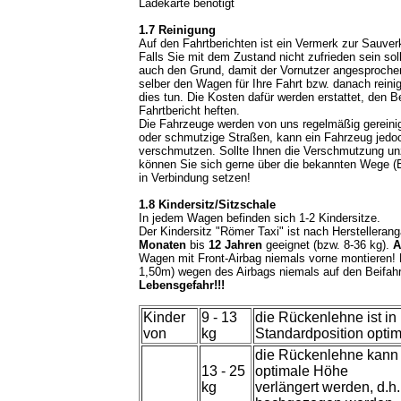
Ladekarte benötigt
1.7 Reinigung
Auf den Fahrtberichten ist ein Vermerk zur Sauve
Falls Sie mit dem Zustand nicht zufrieden sein sollt
auch den Grund, damit der Vornutzer angesproche
selber den Wagen für Ihre Fahrt bzw. danach rein
dies tun. Die Kosten dafür werden erstattet, den B
Fahrtbericht heften.
Die Fahrzeuge werden von uns regelmäßig gereinig
oder schmutzige Straßen, kann ein Fahrzeug jedoc
verschmutzen. Sollte Ihnen die Verschmutzung un
können Sie sich gerne über die bekannten Wege (E-
in Verbindung setzen!
1.8 Kindersitz/Sitzschale
In jedem Wagen befinden sich 1-2 Kindersitze.
Der Kindersitz "Römer Taxi" ist nach Herstelleran
Monaten
bis
12 Jahren
geeignet (bzw. 8-36 kg).
A
Wagen mit Front-Airbag niemals vorne montieren! 
1,50m) wegen des Airbags niemals auf den Beifahr
Lebensgefahr!!!
Kinder
9 - 13
die Rückenlehne ist in 
von
kg
Standardposition optim
die Rückenlehne kann s
13 - 25
optimale Höhe
kg
verlängert werden, d.h