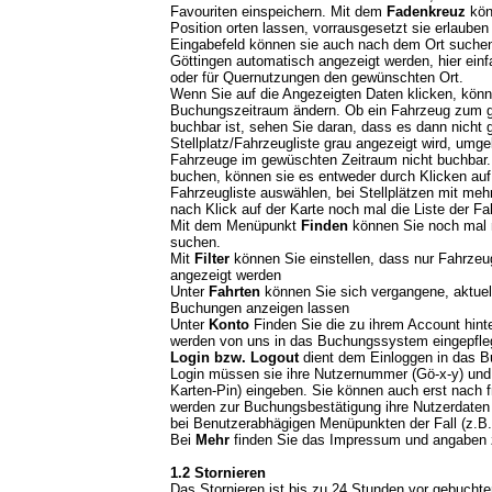
Favouriten einspeichern. Mit dem
Fadenkreuz
könn
Position orten lassen, vorrausgesetzt sie erlauben
Eingabefeld können sie auch nach dem Ort suchen, 
Göttingen automatisch angezeigt werden, hier ein
oder für Quernutzungen den gewünschten Ort.
Wenn Sie auf die Angezeigten Daten klicken, kön
Buchungszeitraum ändern. Ob ein Fahrzeug zum 
buchbar ist, sehen Sie daran, dass es dann nicht gr
Stellplatz/Fahrzeugliste grau angezeigt wird, umgek
Fahrzeuge im gewüschten Zeitraum nicht buchbar
buchen, können sie es entweder durch Klicken auf 
Fahrzeugliste auswählen, bei Stellplätzen mit meh
nach Klick auf der Karte noch mal die Liste der Fa
Mit dem Menüpunkt
Finden
können Sie noch mal 
suchen.
Mit
Filter
können Sie einstellen, dass nur Fahrzeu
angezeigt werden
Unter
Fahrten
können Sie sich vergangene, aktuel
Buchungen anzeigen lassen
Unter
Konto
Finden Sie die zu ihrem Account hint
werden von uns in das Buchungssystem eingepfle
Login bzw. Logout
dient dem Einloggen in das 
Login müssen sie ihre Nutzernummer (Gö-x-y) und i
Karten-Pin) eingeben. Sie können auch erst nach 
werden zur Buchungsbestätigung ihre Nutzerdaten 
bei Benutzerabhägigen Menüpunkten der Fall (z.B.
Bei
Mehr
finden Sie das Impressum und angaben
1.2 Stornieren
Das Stornieren ist bis zu 24 Stunden vor gebuchter