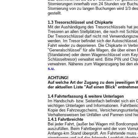
Stornierungen innerhalb von 24 Stunden vor Buch
Stornierung von zu langen Buchungen wird 1/3 des
gestellt.
1.3 Tresorschlüssel und Chipkarte
Mit der Aushändigung des Tresorschlüssels hat je
Tresoren an allen Stellplätzen, die noch mit Schlü
Der Tresorschlüssel darf nicht mit Verwendungsz
werden. Im Tresor befindet sich der Autoschlüssel.
Fahrt wieder zu deponieren. Die Chipkarte in Verbi
"Generalschlüssel" für alle Wagen, die über eine
(Standalone) oder deren Wagenschlüssel vom Key
Schlüsseltresor) verwaltet wird. Bitte PIN und Ch
verwahren. Näheres zum Wagenzugang bei den el
s.u.
ACHTUNG!
Auf welche Art der Zugang zu dem jeweiligen W
der aktuellen Liste "Auf einen Blick" entnehmen
1.4 Fahrterfassung & weitere Unterlagen
Im Handschuh- bzw. Seitenfach befindet sich ein 
wichtigen Unterlagen und Informationen. Fahrtberi
Kopie des Fahrzeugscheins, Versicherungsunterla
Verhaltensweisen bei Unfällen und Pannen sind hie
1.4.1 Fahrtbreichte
Bei jeder Fahrt, (außer bei Wagen mit Bordcompute
auszufüllen. Beim Fahrtbeginn wird der vom Vornu
Anfangs-km Stand überprüft. Am Fahrtende muss
eingetragen und auf das folgende Leerblatt übertt