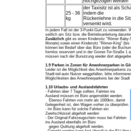
hochgezogen werden
der Taxisitz ist als Sc
25 - 36
indem die
kg
Rückenlehne in die Sit
versenkt wird.
In jedem Fall ist der 3-Punkt-Gurt zu verwenden. W
seitlich am Sitz bzw. die Betriebsanleitung darunte
Zusätzlich
gibt es einen Kindersitz "Römer Baby-S
Monate) sowie einen Kindersitz "Römer-King" (bis 
können bei Bedarf über das Büro (oder die Buchung
formlos reserviert und in der Groner-Tor-Straße 1 
müssen nach der Bunutzung wieder dort abgegebe
1.9 Parken in Zonen für Anwohnerparken in Gö
Leider ist die Möglichkeit des Anwohnerparkens zu 
Stadt-teil-auto Nutzer weggefallen, bitte informiere
Möglichkeiten des Anwohnerparkens bei der Stadt u
1.10 Urlaubs- und Auslandsfahrten
- Fahrten über 7 Tage sollten, Fahrten ins
Ausland müssen im Büro angemeldet werden.
Ebenso Fahrten von mehr als 1000km, damit
Gelegenheit ist, den Wagen vorher zu überprüfen.
- Im Büro kann für solche Fahrten ein
Zweitschlüssel abgeholt werden
- Der Original-Fahrzeugschein muss bei Fahrten
ins Ausland ebenfalls im Büro
gegen Quittung abgeholt werden.
- Getankt werden kann fast überall in der EU über