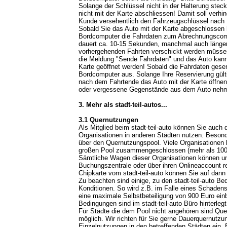
Solange der Schlüssel nicht in der Halterung stec
nicht mit der Karte abschliessen! Damit soll verhi
Kunde versehentlich den Fahrzeugschlüssel nach
Sobald Sie das Auto mit der Karte abgeschlossen 
Bordcomputer die Fahrdaten zum Abrechnungscom
dauert ca. 10-15 Sekunden, manchmal auch länger,
vorhergehenden Fahrten verschickt werden müssen
die Meldung "Sende Fahrdaten" und das Auto kann i
Karte geöffnet werden! Sobald die Fahrdaten gese
Bordcomputer aus. Solange Ihre Reservierung gült
nach dem Fahrtende das Auto mit der Karte öffnen 
oder vergessene Gegenstände aus dem Auto neh
3. Mehr als stadt-teil-autos...
3.1 Quernutzungen
Als Mitglied beim stadt-teil-auto können Sie auch 
Organisationen in anderen Städten nutzen. Besond
über den Quernutzungspool. Viele Organisationen
großen Pool zusammengeschlossen (mehr als 100 
Sämtliche Wagen dieser Organisationen können unk
Buchungszentrale oder über ihren Onlineaccount re
Chipkarte vom stadt-teil-auto können Sie auf dann
Zu beachten sind einige, zu den stadt-teil-auto 
Konditionen. So wird z.B. im Falle eines Schaden
eine maximale Selbstbeteiligung von 900 Euro ein
Bedingungen sind im stadt-teil-auto Büro hinterlegt
Für Städte die dem Pool nicht angehören sind Qu
möglich. Wir richten für Sie gerne Dauerquernutz
Einzelnutzungen in den betreffenden Städten ein. 