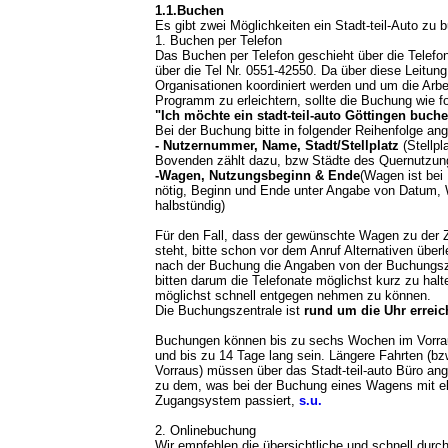
1.1.Buchen
Es gibt zwei Möglichkeiten ein Stadt-teil-Auto zu 
1. Buchen per Telefon
Das Buchen per Telefon geschieht über die Telefo
über die Tel Nr. 0551-42550. Da über diese Leitun
Organisationen koordiniert werden und um die Arbe
Programm zu erleichtern, sollte die Buchung wie fo
"Ich möchte ein stadt-teil-auto Göttingen buch
Bei der Buchung bitte in folgender Reihenfolge an
- Nutzernummer, Name, Stadt/Stellplatz
(Stellpl
Bovenden zählt dazu, bzw Städte des Quernutzun
-Wagen, Nutzungsbeginn & Ende
(Wagen ist bei 
nötig, Beginn und Ende unter Angabe von Datum,
halbstündig)
Für den Fall, dass der gewünschte Wagen zu der Z
steht, bitte schon vor dem Anruf Alternativen über
nach der Buchung die Angaben von der Buchungsze
bitten darum die Telefonate möglichst kurz zu ha
möglichst schnell entgegen nehmen zu können.
Die Buchungszentrale ist
rund um die Uhr erreic
Buchungen können bis zu sechs Wochen im Vorr
und bis zu 14 Tage lang sein. Längere Fahrten (bz
Vorraus) müssen über das Stadt-teil-auto Büro a
zu dem, was bei der Buchung eines Wagens mit e
Zugangsystem passiert,
s.u.
2. Onlinebuchung
Wir empfehlen die übersichtliche und schnell durc