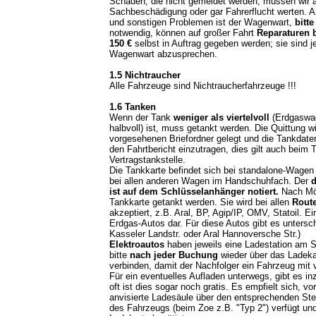
Schäden, die nicht gemeldet werden, müssen wir a
Sachbeschädigung oder gar Fahrerflucht werten. A
und sonstigen Problemen ist der Wagenwart,
bitt
notwendig, können auf großer Fahrt
Reparaturen 
150 €
selbst in Auftrag gegeben werden; sie sind 
Wagenwart abzusprechen.
1.5 Nichtraucher
Alle Fahrzeuge sind Nichtraucherfahrzeuge !!!
1.6 Tanken
Wenn der Tank
weniger als viertelvoll
(Erdgaswa
halbvoll) ist, muss getankt werden. Die Quittung wi
vorgesehenen Briefordner gelegt und die Tankdat
den Fahrtbericht einzutragen, dies gilt auch beim 
Vertragstankstelle.
Die Tankkarte befindet sich bei standalone-Wagen
bei allen anderen Wagen im Handschuhfach. Der
ist auf dem Schlüsselanhänger notiert.
Nach Mög
Tankkarte getankt werden. Sie wird bei allen
Route
akzeptiert, z.B. Aral, BP, Agip/IP, OMV, Statoil. E
Erdgas-Autos dar. Für diese Autos gibt es untersc
Kasseler Landstr. oder Aral Hannoversche Str.)
Elektroautos
haben jeweils eine Ladestation am St
bitte
nach jeder Buchung
wieder über das Ladeka
verbinden, damit der Nachfolger ein Fahrzeug mit v
Für ein eventuelles Aufladen unterwegs, gibt es i
oft ist dies sogar noch gratis. Es empfielt sich, vo
anvisierte Ladesäule über den entsprechenden Ste
des Fahrzeugs (beim Zoe z.B. "Typ 2") verfügt un