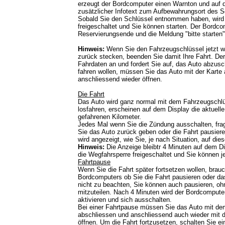
erzeugt der Bordcomputer einen Warnton und auf d
zusätzlicher Infotext zum Aufbewahrungsort des 
Sobald Sie den Schlüssel entnommen haben, wird
freigeschaltet und Sie können starten. Der Bordcom
Reservierungsende und die Meldung "bitte starten"
Hinweis:
Wenn Sie den Fahrzeugschlüssel jetzt wi
zurück stecken, beenden Sie damit Ihre Fahrt. De
Fahrdaten an und fordert Sie auf, das Auto abzusc
fahren wollen, müssen Sie das Auto mit der Karte
anschliessend wieder öffnen.
Die Fahrt
Das Auto wird ganz normal mit dem Fahrzeugschlüs
losfahren, erscheinen auf dem Display die aktuelle
gefahrenen Kilometer.
Jedes Mal wenn Sie die Zündung ausschalten, fra
Sie das Auto zurück geben oder die Fahrt pausier
wird angezeigt, wie Sie, je nach Situation, auf dies
Hinweis:
Die Anzeige bleibtr 4 Minuten auf dem Dis
die Wegfahrsperre freigeschaltet und Sie können je
Fahrtpause
Wenn Sie die Fahrt später fortsetzen wollen, brau
Bordcomputers ob Sie die Fahrt pausieren oder da
nicht zu beachten, Sie können auch pausieren, o
mitzuteilen. Nach 4 Minuten wird der Bordcompute
aktivieren und sich ausschalten.
Bei einer Fahrtpause müssen Sie das Auto mit d
abschliessen und anschliessend auch wieder mit
öffnen. Um die Fahrt fortzusetzen, schalten Sie ei