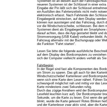
Systemen ist an diesem auch der Fahrzeugschlüss
neueren Systemen ist der Schlüssel in einer extra
Eingabe der Pin läßt sich der Schlüssel entnehme
ein Ausfüllen des Fahrtenzettels nicht mehr notwe
elektronisch erfasst. Nach Fahrtende den Schlüss
Eingabegerät einstecken, auf dem Display werden 
können nun aussteigen und das Fahrzeug, durch d
vor die Windschutzscheibe, schliessen. Bei dem 
Systemen dient als Eingabegerät ein Smartphone mi
darauf achten, dass die App gestartet bleibt und 
Stromversorgung (USB Kabel) verbunden bleibt. A
Fahrzeug alternativ mit der Buchungsapp oder Web
die Funktion "Fahrt starten".
Lesen Sie bitte die folgende ausführliche Beschr
auf dem Display des Bordcomputers zu verstehen
sich der Computer vielleicht anders verhält als Sie
Fahrtbeginn
In der Regel sind fast alle Komponenten des Bord
um Strom zu sparen. Das gilt auch für den Kartenle
Windschutzscheibe! Kartenleser und Bordcomputer
wenn sich eine Karte dem Leser nähert. Führen Sie
schwungvoll möglichst nah und mittig vor das Lese
Karte mindestens zwei Sekunden ruhig.
Durch das zügige Annähern wird der Bordcomputer
Lesefeld leuchten kurz auf). Der Bordcomputer br
Sekunde, um die Karte zu lesen. Erst wenn die ge
blinkt, wurde die Karte gelesen! Rotes Blinken he
und der Kartenleser zwar aktiv sind, aber die Kart