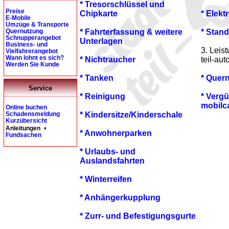
* Tresorschlüssel und
Preise
Chipkarte
* Elekt
E-Mobile
Umzüge & Transporte
* Fahrterfassung & weitere
* Stan
Quernutzung
Schnupperangebot
Unterlagen
Business- und
3. Leis
Vielfahrerangebot
Wann lohnt es sich?
* Nichtraucher
teil-aut
Werden Sie Kunde
* Tanken
* Quer
Service
* Reinigung
* Verg
mobilc
Online buchen
* Kindersitze/Kinderschale
Schadensmeldung
Kurzübersicht
•
Anleitungen
* Anwohnerparken
Fundsachen
* Urlaubs- und
Auslandsfahrten
* Winterreifen
* Anhängerkupplung
* Zurr- und Befestigungsgurte