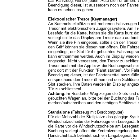
das Fahrzeug, wie bei jedem Auto die Tür öffnen. V
Beendigung dieser, ist ausserdem noch der Fahrte
kann es schon los gehen.
Elektronischer Tresor (Keymanager)
An Sammelstellplätzen mit mehreren Fahrzeugen b
Tresor mit elektronischem Zugangssystem. Am Tres
Lesefeld für die Karte, halten sie die Karte kurz d
vorliegt sollte das Display am Tresor dazu aufford
Wenn sie ihre Pin eingeben, sollte sich der Tresor 
den Griff können sie diesen nun öffnen. Die Fahrz
eingehängt, der Slot für ihr gebuchtes Fahrzeug so
kann entnommen werden. Auch im Display werden
angezeigt. Nicht vergessen, den Tresor zu schlies
Tresor auch mit der App bzw. die Buchungswebseit
geht dort mit der Funktion "Fahrt starten". Vor Fahr
Beendigung dieser, ist der Fahrtenzettel auszufüll
entsprechend den Tresor öffnen und den Schlüssel 
Slot stecken. Ihre Daten werden im Display angeze
Tür zu schliessen!
Achtung:
Im Rosdorfer Weg zeigen die Slots und d
gebuchten Wagen an, bitte bei der Buchung das F
merken/aufschreiben und den richtigen Schlüssel
Standalone
(Fahrzeug mit Bordcomputer)
Für die Mehrzahl der Stellplätze das gängige Syste
Windschutzscheibe der Fahrzeuge ein Lesegerät für 
die Karte vor die Windschutzscheibe am Lesegerä
Buchung vorliegt öffnet die Zentralverriegelung da
Handschuhfach befindet sich ein Eingabegerät für d