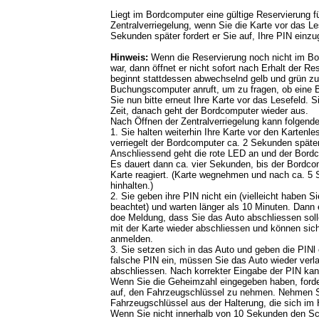
Liegt im Bordcomputer eine gültige Reservierung für
Zentralverriegelung, wenn Sie die Karte vor das L
Sekunden später fordert er Sie auf, Ihre PIN einz
Hinweis:
Wenn die Reservierung noch nicht im 
war, dann öffnet er nicht sofort nach Erhalt der Re
beginnt stattdessen abwechselnd gelb und grün zu
Buchungscomputer anruft, um zu fragen, ob eine B
Sie nun bitte erneut Ihre Karte vor das Lesefeld. 
Zeit, danach geht der Bordcomputer wieder aus.
Nach Öffnen der Zentralverriegelung kann folgend
1. Sie halten weiterhin Ihre Karte vor den Kartenle
verriegelt der Bordcomputer ca. 2 Sekunden später
Anschliessend geht die rote LED an und der Bordc
Es dauert dann ca. vier Sekunden, bis der Bordcom
Karte reagiert. (Karte wegnehmen und nach ca. 5
hinhalten.)
2. Sie geben ihre PIN nicht ein (vielleicht haben S
beachtet) und warten länger als 10 Minuten. Dann 
doe Meldung, dass Sie das Auto abschliessen sol
mit der Karte wieder abschliessen und können sic
anmelden.
3. Sie setzen sich in das Auto und geben die PINl 
falsche PIN ein, müssen Sie das Auto wieder verla
abschliessen. Nach korrekter Eingabe der PIN kan
Wenn Sie die Geheimzahl eingegeben haben, forde
auf, den Fahrzeugschlüssel zu nehmen. Nehmen Si
Fahrzeugschlüssel aus der Halterung, die sich im
Wenn Sie nicht innerhalb von 10 Sekunden den S