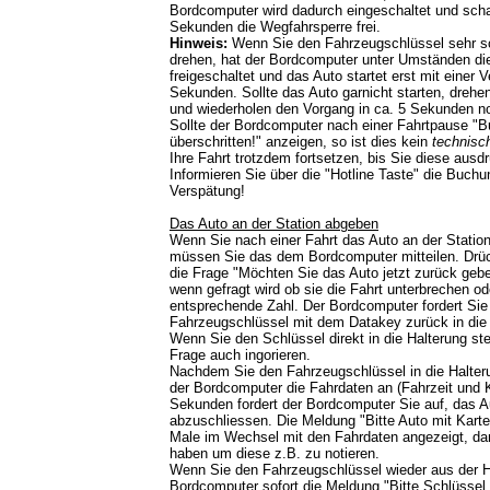
Bordcomputer wird dadurch eingeschaltet und schal
Sekunden die Wegfahrsperre frei.
Hinweis:
Wenn Sie den Fahrzeugschlüssel sehr schn
drehen, hat der Bordcomputer unter Umständen di
freigeschaltet und das Auto startet erst mit einer 
Sekunden. Sollte das Auto garnicht starten, drehe
und wiederholen den Vorgang in ca. 5 Sekunden n
Sollte der Bordcomputer nach einer Fahrtpause 
überschritten!" anzeigen, so ist dies kein
technisc
Ihre Fahrt trotzdem fortsetzen, bis Sie diese ausd
Informieren Sie über die "Hotline Taste" die Buchu
Verspätung!
Das Auto an der Station abgeben
Wenn Sie nach einer Fahrt das Auto an der Statio
müssen Sie das dem Bordcomputer mitteilen. Drüc
die Frage "Möchten Sie das Auto jetzt zurück gebe
wenn gefragt wird ob sie die Fahrt unterbrechen od
entsprechende Zahl. Der Bordcomputer fordert Sie
Fahrzeugschlüssel mit dem Datakey zurück in die 
Wenn Sie den Schlüssel direkt in die Halterung st
Frage auch ingorieren.
Nachdem Sie den Fahrzeugschlüssel in die Halteru
der Bordcomputer die Fahrdaten an (Fahrzeit und 
Sekunden fordert der Bordcomputer Sie auf, das A
abzuschliessen. Die Meldung "Bitte Auto mit Karte
Male im Wechsel mit den Fahrdaten angezeigt, da
haben um diese z.B. zu notieren.
Wenn Sie den Fahrzeugschlüssel wieder aus der H
Bordcomputer sofort die Meldung "Bitte Schlüssel