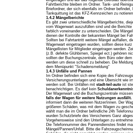
Fahrtberichte bleiben im Ordner. Tank- und Reini
Briefordner, der sich ebenfalls im Ordner befindet, 
Tankquittung ist das KFZ-Kennzeichen zu notieren
1.4.2 Mängelberichte
Es gibt zwei unterschiedliche Mängelberichte, diej
vom Wagenwart auszufüllen sind und die Berichte 
farblich voneinander zu unterscheiden. Die Mänge
dienen der Kontrolle der bekannten Mängel bei Fahr
Sollten bei Fahrtantritt weitere Mängel auffallen, 
Wagenwart eingetragen wurden, sollten diese kurz u
Mängellisten für Mitglieder eingetragen werden. 
(z.B. defekte Glühbirnen, Spiegel ect.) gehören ni
sollten der Buchungszentrale, dem Büro oder de
werden um diese schnell zu beheben. Die Meldung 
dem Menüpunkt "Schadensmeldung"
1.4.3 Unfälle und Pannen
Im Ordner befinden sich eine Kopie des Fahrzeugsc
Versicherungsunterlagen und eine Übersicht wie i
werden soll. Bei Unfällen mit
stadt-teil-auto
ist ste
benachrichtigen. Es darf kein
Schuldanerkenntni
Der Wagenwart und die Buchungszentrale müssen 
falls der Wagen für weitere Nutzungen ausfällt.
informiert dann die weiteren Nutzer/innen. Der Wa
größeren Schäden, was mit dem Wagen zu gesche
wählt man die im Ordner befindliche 24h Telefonn
wurden Schutzbriefe des Versicherers Ganz abges
Vorgehensweise sind den Unterlagen zu entnehme
Die Telefonnummer des Pannendienstes findet ma
Mängel/Pannen/Unfall. Bitte die Fahrzeugscheinnu