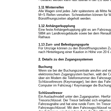
1.11 Winterreifen
Alle Wagen sind jedes Jahr spätestens ab Mitte No
M+S Reifen versehen. Schneeketten können für Wi
Büroöffnungszeiten abgeholt werden.
1.12 Anhängerkupplung
Eine feste Anhängerkupplung gibt es am Fahrze
5884 am Landkreisgebäude sowie bei dem Renau
Rathaus
1.13 Zurr- und Befestigungsgurte
Für Umzüge können zu den Büroöffnungszeiten Zur
nach Hinterlegung einer Kaution in Höhe von 20 € 
2. Details zu den Zugangssystemen
Buchung
Wenn sie bei der Buchungszentrale anrufen und ei
elektronischem Zugangsystem buchen, wält der Co
über ein Modem die Telefonnummer des Fahrzeug
Schlüsseltresors (Keymanager), bei dem das Fah
Computer im Fahrzeug / Keymanager die Buchung
Schlüsseltresor
Ein Auslaufmodell unter den Zugangsarten. Hierfür
Tresorschlüssel. Der Tresor befindet sich eingelas
Fahrzeugnähe und hat eine runde Form. Im Tresor 
Fahrzeugschlüssel. Mit dem Fahrzeugschlüssel n