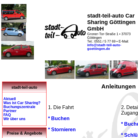
stadt-teil-auto Car
Sharing Göttingen
GmbH
Groner-Tor-Straße 1 • 37073
Göttingen
Tel.: 0551 / 5 77 69 • E-Mail:
info@stadt-teil-auto-
goettingen.de
Anleitungen
stadt-teil-auto
Aktuell
Was ist Car Sharing?
1. Die Fahrt
2. Deta
Buchungszentrale
Partner
Zugang
FAQ
* Buchen
Wir über uns
* Buch
* Stornieren
Preise & Angebote
* Schlü